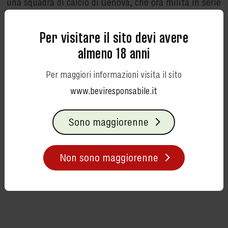
una squadra di calcio di Genova, che ora milita in serie
B. È un club storico nato nel 1946 dalla fusione tra la
Sampierdarenese e l’Andrea Doria.
Per visitare il sito devi avere
almeno 18 anni
Per maggiori informazioni visita il sito
www.beviresponsabile.it
Sono maggiorenne
Non sono maggiorenne