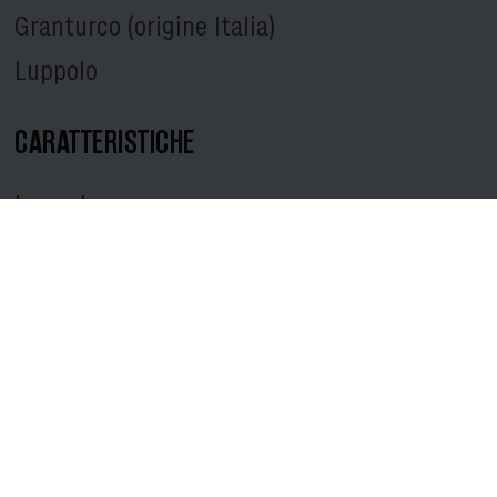
Granturco (origine Italia)
Luppolo
CARATTERISTICHE
Lager leggera
Colore Chiaro
Gradazione 3,5% vol.
Amaro 19 BU
Schiuma Aderente
Temperatura di servizio 5-7°
Bicchiere consigliato