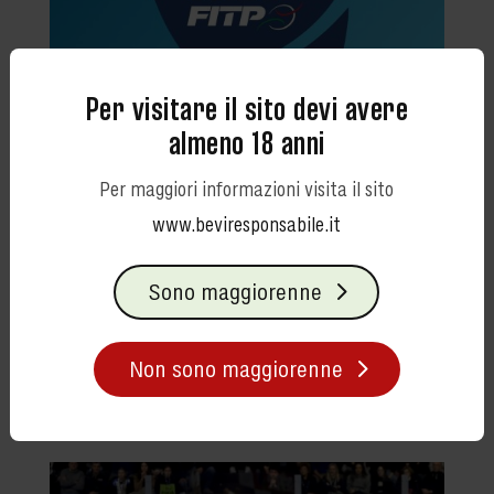
Per visitare il sito devi avere
almeno 18 anni
Per maggiori informazioni visita il sito
www.beviresponsabile.it
Slam Padel By Mini
Sono maggiorenne
Birra Castello è Official Partner del torneo
Slam Padel by Mini, una competizione in cui
le migliori coppie del panorama italiano si
Non sono maggiorenne
sfidano in 5 diverse tappe in giro per l’Italia.